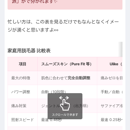
派」かで分かれます✨
忙しい方は、この表を見るだけでもなんとなくイメー
ジが湧くと思いますよ👀
家庭用脱毛器 比較表
項目
スムーズスキン（Pure Fit 等）
Ulike（Air
最大の特徴
肌色に合わせて
完全自動調整
痛みゼロを目指
パワー調整
自動（10段階）
手動／自動（モ
痛み対策
ジェントルモード（出力弱）
サファイア冷感
スクロールできます
照射スピード
最速 0.46秒
最速 0.25秒〜