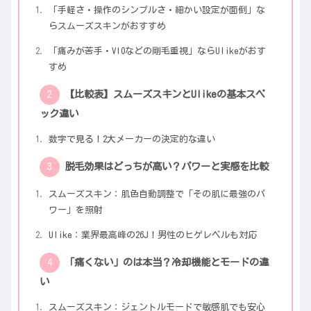
「手軽さ・操作のシンプルさ・細かい設定が面倒」な
らスムーズスキンがおすすめ
「痛みが苦手・VIOなどの剛毛重視」ならUlikeがおす
すめ
【比較表】スムーズスキンとUlikeの基本スペ
ック違い
数字で見る！2大メーカーの決定的な違い
脱毛効果はどっちが高い？パワーと実感を比較
スムーズスキン：肌色自動調整で「その肌に最強のパ
ワー」を照射
Ulike：業界最高峰の26J！男性のヒゲレベルも対応
「痛くない」のは本当？冷却機能とモードの違
い
スムーズスキン：ジェントルモードで敏感肌でも安心