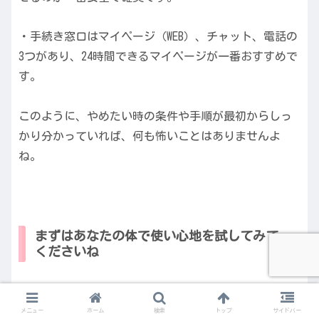
・手続き窓口はマイページ（WEB）、チャット、電話の
3つがあり、24時間できるマイページが一番おすすめで
す。
このように、やめたい時の条件や手順が最初からしっ
かり分かっていれば、何も怖いことはありませんよ
ね。
まずはあなたの体で使い心地を試してみて
くださいね
AFCのオメガ3は、回数縛りなどの隠れたルールがな
く、ユーザーにとても優しい仕組みになっています。
メニュー
ホーム
検索
トップ
サイドバー