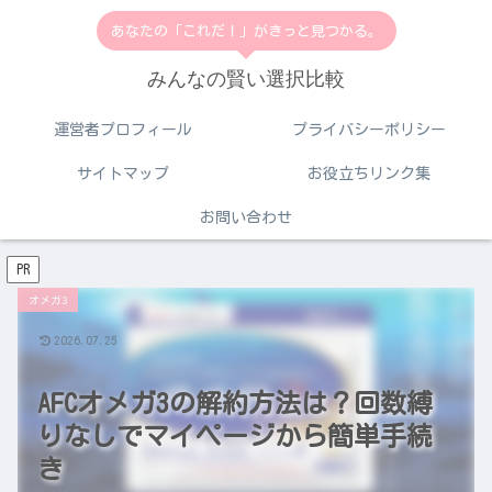
あなたの「これだ！」がきっと見つかる。
みんなの賢い選択比較
運営者プロフィール
プライバシーポリシー
サイトマップ
お役立ちリンク集
お問い合わせ
PR
オメガ3
2026.07.25
⁠AFCオメガ3の解約方法は？回数縛
りなしでマイページから簡単手続
き⁠