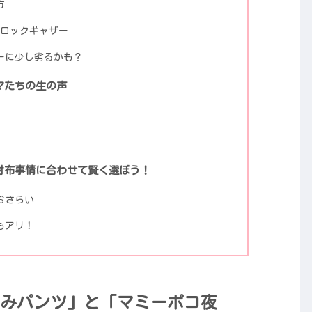
方
ブロックギャザー
ーに少し劣るかも？
マたちの生の声
財布事情に合わせて賢く選ぼう！
おさらい
もアリ！
みパンツ」と「マミーポコ夜