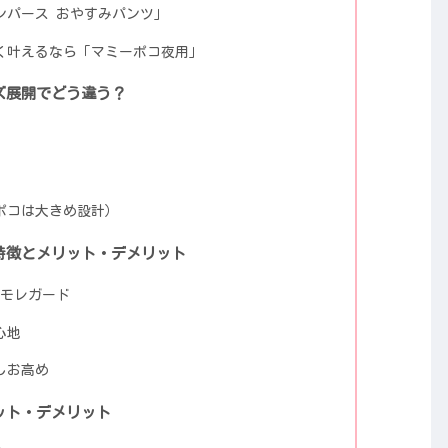
ンパース おやすみパンツ」
く叶えるなら「マミーポコ夜用」
ズ展開でどう違う？
ポコは大きめ設計）
特徴とメリット・デメリット
位モレガード
心地
しお高め
ット・デメリット