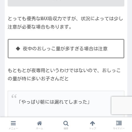
とっても優秀なMAX吸収力ですが、状況によっては少し
注意が必要な場合もあります。
◆ 夜中のおしっこ量が多すぎる場合は注意
もともとが夜専用というわけではないので、おしっこ
の量が特に多いお子さんだと
「やっぱり朝には漏れてしまった」
＊楽天市場、Amazon、Yahoo!ショッピングなどの大手通販サイトや口コミサ
イトに投稿されている、数多くの使用者の方々の声を集め、内容を要約し
メニュー
ホーム
検索
トップ
サイドバー