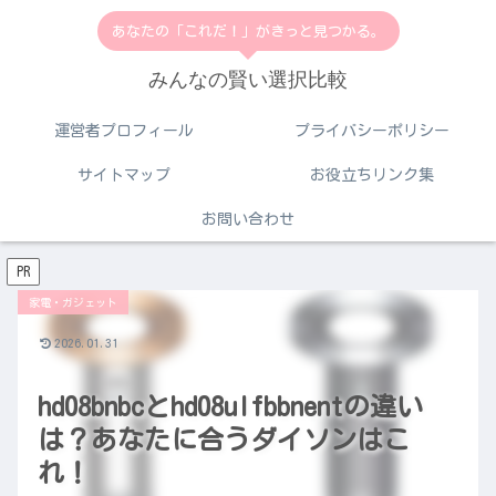
あなたの「これだ！」がきっと見つかる。
みんなの賢い選択比較
運営者プロフィール
プライバシーポリシー
サイトマップ
お役立ちリンク集
お問い合わせ
PR
家電・ガジェット
2026.01.31
hd08bnbcとhd08ulfbbnentの違い
は？あなたに合うダイソンはこ
れ！