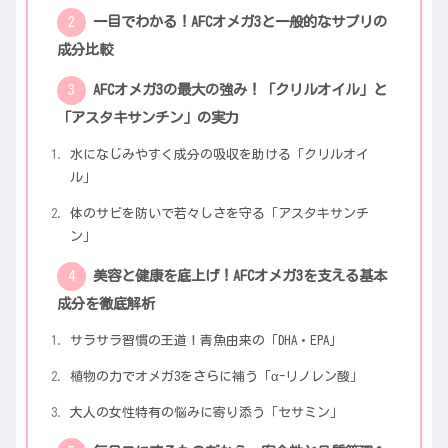
一目でわかる！AFCオメガ3と一般的なサプリの
成分比較
AFCオメガ3の最大の強み！「クリルオイル」と
「アスタキサンチン」の実力
水になじみやすく成分の吸収を助ける「クリルオイ
ル」
体のサビを防いで若々しさを守る「アスタキサンチ
ン」
美容と健康を底上げ！AFCオメガ3を支える基本
成分を徹底解析
サラサラ習慣の王道！青魚由来の「DHA・EPA」
植物の力でオメガ3をさらに補う「α-リノレン酸」
大人の女性特有の悩みに寄り添う「セサミン」