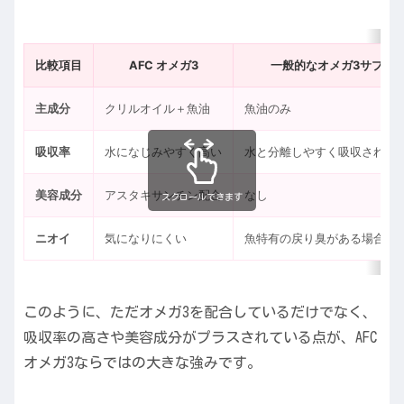
比較項目
AFC オメガ3
一般的なオメガ3サプリ
主成分
クリルオイル＋魚油
魚油のみ
吸収率
水になじみやすく高い
水と分離しやすく吸収されに
美容成分
アスタキサンチン配合
なし
スクロールできます
ニオイ
気になりにくい
魚特有の戻り臭がある場合も
このように、ただオメガ3を配合しているだけでなく、
吸収率の高さや美容成分がプラスされている点が、AFC
オメガ3ならではの大きな強みです。