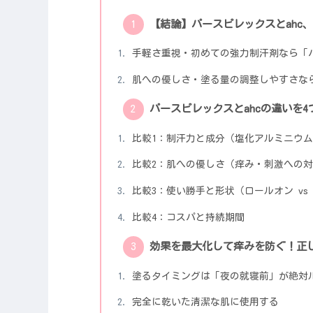
【結論】パースピレックスとahc
手軽さ重視・初めての強力制汗剤なら「
肌への優しさ・塗る量の調整しやすさなら
パースピレックスとahcの違いを
比較1：制汗力と成分（塩化アルミニウ
比較2：肌への優しさ（痒み・刺激への
比較3：使い勝手と形状（ロールオン vs
比較4：コスパと持続期間
効果を最大化して痒みを防ぐ！正
塗るタイミングは「夜の就寝前」が絶対
完全に乾いた清潔な肌に使用する