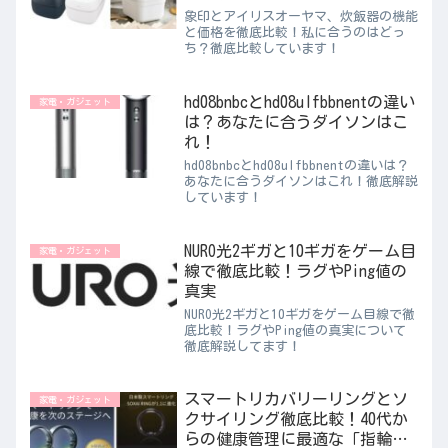
象印とアイリスオーヤマ、炊飯器の機能
と価格を徹底比較！私に合うのはどっ
ち？徹底比較しています！
hd08bnbcとhd08ulfbbnentの違い
家電・ガジェット
は？あなたに合うダイソンはこ
れ！
hd08bnbcとhd08ulfbbnentの違いは？
あなたに合うダイソンはこれ！徹底解説
しています！
NURO光2ギガと10ギガをゲーム目
家電・ガジェット
線で徹底比較！ラグやPing値の
真実
NURO光2ギガと10ギガをゲーム目線で徹
底比較！ラグやPing値の真実について
徹底解説してます！
スマートリカバリーリングとソ
家電・ガジェット
クサイリング徹底比較！40代か
らの健康管理に最適な「指輪」