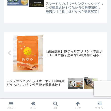
はどっち？
スマートリカバリーリングとソクサイリ
ング徹底比較！40代からの健康管理に
最適な「指輪」はどっち？徹底解説！
【徹底調査】あゆみサプリメントの悪い
口コミは本当？効果なしの真相に迫る！
マクスゼンとアイリスオーヤマの冷蔵庫
どっちがいい？女性目線で徹底比較！
メニュー
ホーム
検索
トップ
サイドバー